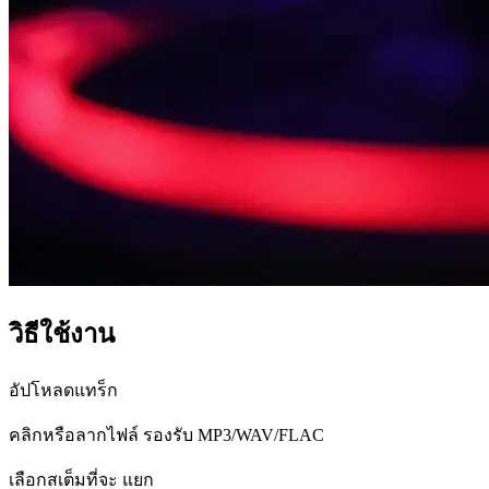
วิธีใช้งาน
อัปโหลดแทร็ก
คลิกหรือลากไฟล์ รองรับ MP3/WAV/FLAC
เลือกสเต็มที่จะ แยก