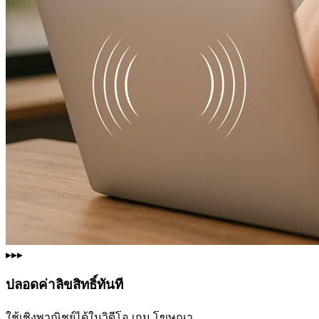
▸▸▸
ปลอดค่าลิขสิทธิ์ทันที
ใช้เชิงพาณิชย์ได้ในวิดีโอ เกม โฆษณา