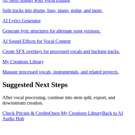
AI Stem Splitter with Vocal Editing
Split tracks into drums, bass, piano, guitar, and more.
AI Lyrics Generator
Generate lyric structures for alternate song versions.
AI Sound Effects for Vocal Content
Create SFX overlays for processed vocals and backing tracks.
My Creations Library
Manage processed vocals, instrumentals, and related projects.
Suggested Next Steps
After vocal processing, continue into stem split, export, and
downstream creation.
Check Pricing & Credits
Open My Creations Library
Back to AI
Audio Hub