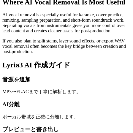
Where AI Vocal Removal Is Most Useful
AI vocal removal is especially useful for karaoke, cover practice,
remixing, sampling preparation, and short-form soundtrack work.
Separating vocals from instrumentals gives you more control over
lead content and creates cleaner assets for post-production.
If you also plan to split stems, layer sound effects, or export WAV,
vocal removal often becomes the key bridge between creation and
post-production.
Lyria3 AI 作成ガイド
音源を追加
MP3〜FLACまで丁寧に解析します。
AI分離
ボーカル帯域を正確に分離します。
プレビューと書き出し