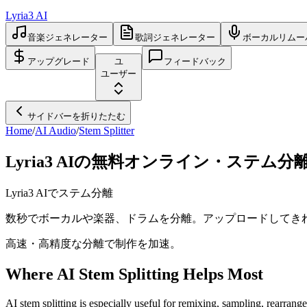
Lyria3 AI
音楽ジェネレーター
歌詞ジェネレーター
ボーカルリムー
アップグレード
ユ
フィードバック
ユーザー
サイドバーを折りたたむ
Home
/
AI Audio
/
Stem Splitter
Lyria3 AIの無料オンライン・ステム分
Lyria3 AIでステム分離
数秒でボーカルや楽器、ドラムを分離。アップロードしてき
高速・高精度な分離で制作を加速。
Where AI Stem Splitting Helps Most
AI stem splitting is especially useful for remixing, sampling, rearran