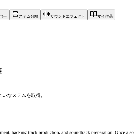
バー
ステム分離
サウンドエフェクト
マイ作品
離
れいなステムを取得。
gement, backing-track production, and soundtrack preparation. Once a so