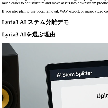
much easier to edit structure and move assets into downstream produ
If you also plan to use vocal removal, WAV export, or music video cre
Lyria3 AI ステム分離デモ
Lyria3 AIを選ぶ理由