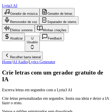
Lyria3 AI
Gerador de música
Gerador de letras
Removedor de voz
Separador de stems
Efeitos sonoros
Minhas criações
Atualizar
U
Feedback
Usuário
Recolher barra lateral
Home
/
AI Audio
/
Lyrics Generator
Crie letras com um gerador gratuito de
IA
Escreva letras em segundos com a Lyria3 AI
Crie letras personalizadas em segundos. Insira sua ideia e deixe a IA
fazer o resto.
Versos e refrões estruturados sem downloads.